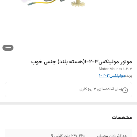
موتور مولینکس۳-۲-۱(هسته بلند) جنس خوب
Motor Molinex 1-2-3
برند:
مولینکس۳-۲-۱
زمان آماده‌سازی
3
روز کاری
مشخصات
حداکثر توان مصرفی
240-220 ولت کلاس B