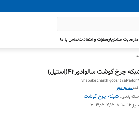
ما
رضایت مشتریان
نظرات و انتقادات
تماس با ما
ت
که چرخ گوشت سالوادور۴2(استیل)
Shabake charkh goosht salvador 
ند:
سالوادور
ته‌بندی
:
شبکه چرخ گوشت
یز
:
۳-۳/۵-۴/۵-۸-۱۰-۱۲