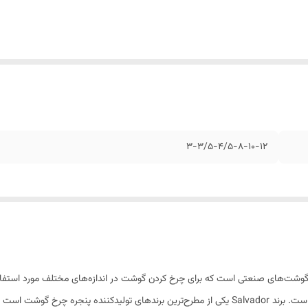
۳-۳/۵-۴/۵-۸-۱۰-۱۲
از قطعات مهم در چرخ گوشت‌های صنعتی است که برای چرخ کردن گوشت در اندازه‌های مختلف مور
باکیفیت بالا ساخته شده و در برابر خوردگی و سایش مقاوم است. برند Salvador یکی از مطرح‌ترین برنده