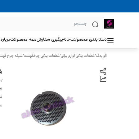
دسته‌بندی محصولات
خانه
پیگیری سفارش
همه محصولات
درباره 
الو یدک
/
قطعات یدکی لوازم برقی
/
قطعات یدکی چرخگوشت
/
شبکه چرخ گوش
شب
42
بر
دس
سا