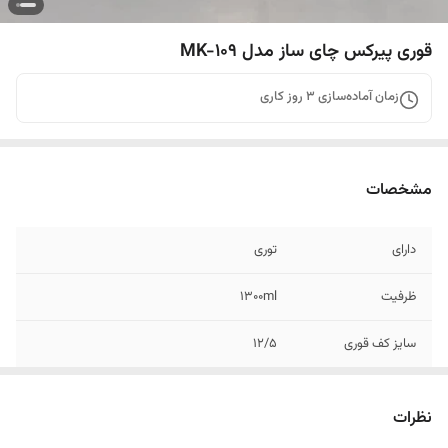
قوری پیرکس چای ساز مدل MK-109
زمان آماده‌سازی
3
روز کاری
مشخصات
دارای
توری
ظرفیت
1300ml
سایز کف قوری
۱۲/۵
سایز برآمدگی زیر
۹ سانت
قوری
نظرات