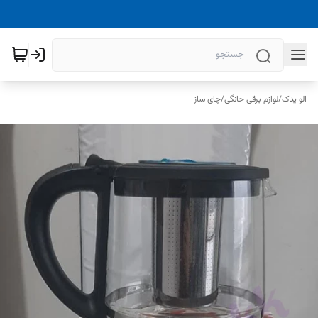
الو یدک
/
لوازم برقی خانگی
/
چای ساز