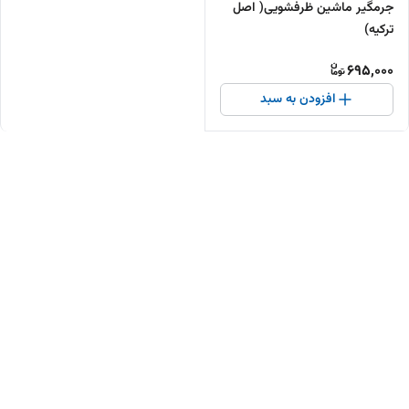
جرمگیر ماشین ظرفشویی( اصل
ترکیه)
695,000
افزودن به سبد