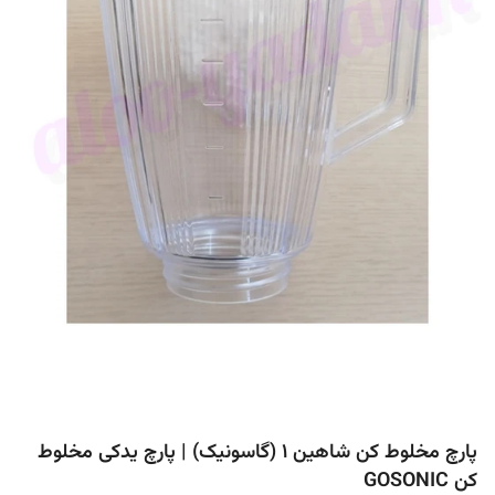
پارچ مخلوط کن شاهین 1 (گاسونیک) | پارچ یدکی مخلوط
کن GOSONIC