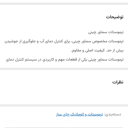
توضیحات
ترموستات سماور چینی
ترموستات مخصوص سماور چینی، برای کنترل دمای آب و جلوگیری از جوشیدن
بیش از حد. کیفیت اصلی و مقاوم.
ترموستات سماور چینی یکی از قطعات مهم و کاربردی در سیستم کنترل دمای
سماورهای برقی است که وظیفه تنظیم و قطع و وصل جریان برق را بر اساس
دمای آب بر عهده دارد. این قطعه با کنترل دقیق حرارت، از جوش آمدن بیش از
نظرات
حد آب جلوگیری کرده و به افزایش ایمنی و طول عمر دستگاه کمک می‌کند.
در صورت خرابی ترموستات، سماور ممکن است به‌درستی گرم نشود یا به‌طور
مداوم در حالت جوش باقی بماند. تعویض این قطعه با یک ترموستات سالم و
دسته‌بندی
:
ترموستات و اتوماتیک چای ساز
باکیفیت، عملکرد صحیح دستگاه را بازیابی کرده و مصرف انرژی را بهینه
می‌کند.