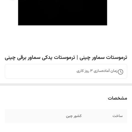
ترموستات سماور چینی | ترموستات یدکی سماور برقی چینی
زمان آماده‌سازی
3
روز کاری
مشخصات
ساخت
کشور چین